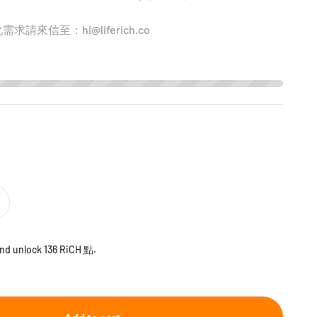
化需求請來信至：
hi@liferich.co
ce
and unlock 136 RiCH 點.