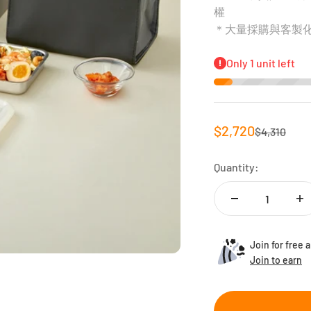
權
＊大量採購與客製
Only 1 unit left
Sale price
$2,720
Regular pri
$4,310
Quantity:
Join for free 
Join to earn