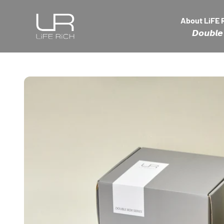
Skip to content
LiFE RiCH 富川創造
About LiFE 
𝘿𝙤𝙪𝙗