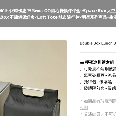
RiCH
限時優惠 🚨 𝐁𝐞𝐧𝐭𝐨-𝐆𝐎 隨心變換伴伴盒
𝙎𝙥𝙖𝙘𝙚 𝘽𝙤
𝙡𝙚 𝘽𝙤𝙭 不鏽鋼保鮮盒
𝗟𝗼𝗳𝘁 𝗧𝗼𝘁𝗲 城市隨行包
明星系列商品
生
Double Box Lunch Box
🛥️
極夜冰川禮盒組
。可微波不鏽鋼便當盒
。氣密矽膠蓋 - 冰
。托特包 - 俐落黑
。矽膠隔熱套 - 質
＊如商品有瑕疵問
說明
＊若遇缺貨／不可