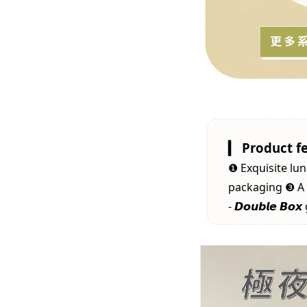
▎ Product f
❶ Exquisite lun
packaging ❸ A 
- 𝘿𝙤𝙪𝙗𝙡𝙚 𝘽𝙤