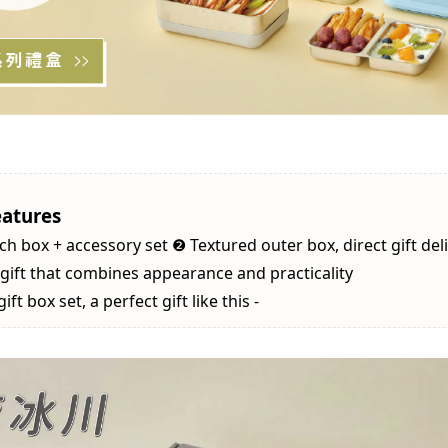
eatures
ch box + accessory set ❷ Textured outer box, direct gift del
gift that combines appearance and practicality
𝙭 gift box set, a perfect gift like this -