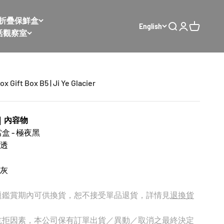
𝙭 太空折疊保鮮盒
English
Open search
Open accoun
Open cart
活觀察室
 Gift Box B5 | Ji Ye Glacier
｜內容物
 - 極夜黑
晶透
感灰
題鑑賞期內可供換貨，恕不接受單品退貨，詳情見
退換貨
抗拒因素，本公司保有訂單出貨／異動／取消之最終決定